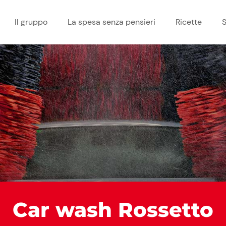
Il gruppo
La spesa senza pensieri
Ricette
S
Car wash Rossetto