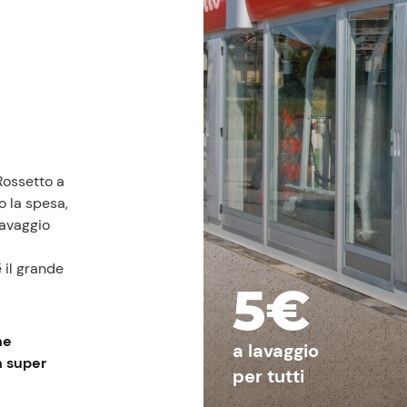
Prezzi Rossetto
Punti vendita
Il gruppo
Ricette
Storie
Rossetto a
Lavora con noi
o la spesa,
Shop
lavaggio
 il grande
5€
ne
a lavaggio
n super
per tutti