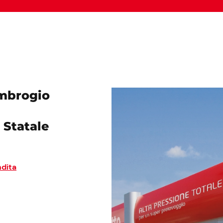
mbrogio
 Statale
dita