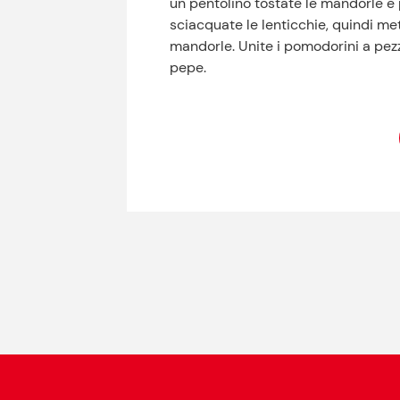
un pentolino tostate le mandorle e p
sciacquate le lenticchie, quindi met
mandorle. Unite i pomodorini a pezzi 
pepe.