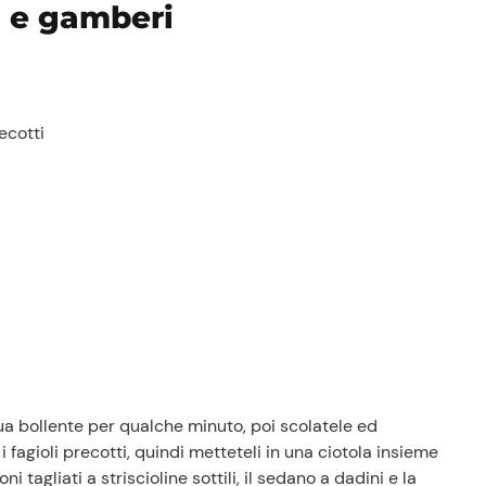
li e gamberi
recotti
Prezzi Rossetto
Punti vendita
Il gruppo
Ricette
Storie
Lavora con noi
Shop
ua bollente per qualche minuto, poi scolatele ed
 i fagioli precotti, quindi metteteli in una ciotola insieme
 tagliati a striscioline sottili, il sedano a dadini e la