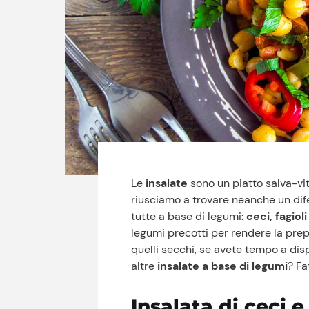
Le
insalate
sono un piatto salva-vit
riusciamo a trovare neanche un dife
tutte a base di legumi:
ceci, fagiol
legumi precotti per rendere la prep
quelli secchi, se avete tempo a dispo
altre
insalate a base di legumi
? Fa
Insalata di ceci e