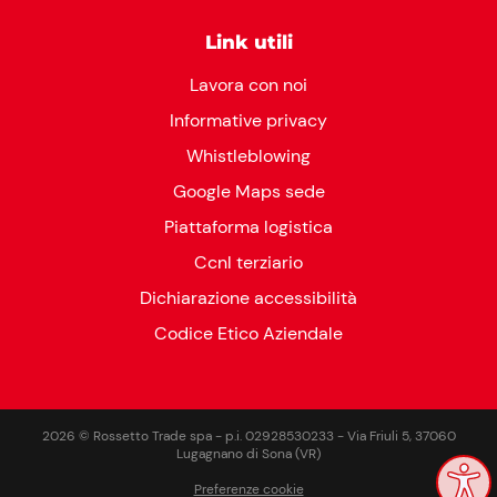
Link utili
Lavora con noi
Informative privacy
Whistleblowing
Google Maps sede
Piattaforma logistica
Ccnl terziario
Dichiarazione accessibilità
Codice Etico Aziendale
2026 © Rossetto Trade spa - p.i. 02928530233 - Via Friuli 5, 37060
Lugagnano di Sona (VR)
Preferenze cookie