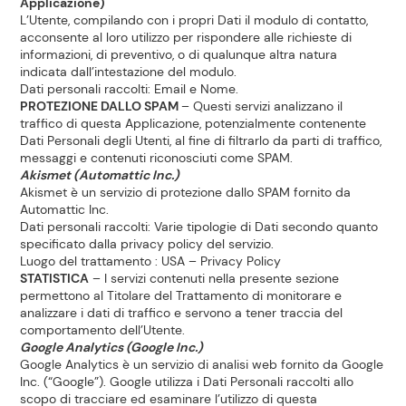
Applicazione)
Prezzi Rossetto
L’Utente, compilando con i propri Dati il modulo di contatto,
acconsente al loro utilizzo per rispondere alle richieste di
Punti vendita
informazioni, di preventivo, o di qualunque altra natura
indicata dall’intestazione del modulo.
Dati personali raccolti: Email e Nome.
Il gruppo
PROTEZIONE DALLO SPAM
– Questi servizi analizzano il
traffico di questa Applicazione, potenzialmente contenente
Dati Personali degli Utenti, al fine di filtrarlo da parti di traffico,
Ricette
messaggi e contenuti riconosciuti come SPAM.
Akismet (Automattic Inc.)
Storie
Akismet è un servizio di protezione dallo SPAM fornito da
Automattic Inc.
Dati personali raccolti: Varie tipologie di Dati secondo quanto
Lavora con noi
specificato dalla privacy policy del servizio.
Luogo del trattamento : USA –
Privacy Policy
STATISTICA
– I servizi contenuti nella presente sezione
Shop
permettono al Titolare del Trattamento di monitorare e
analizzare i dati di traffico e servono a tener traccia del
comportamento dell’Utente.
Google Analytics (Google Inc.)
Google Analytics è un servizio di analisi web fornito da Google
Inc. (“Google”). Google utilizza i Dati Personali raccolti allo
scopo di tracciare ed esaminare l’utilizzo di questa