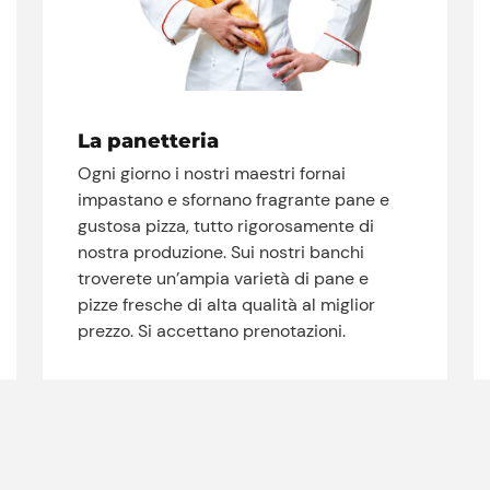
La panetteria
Ogni giorno i nostri maestri fornai
impastano e sfornano fragrante pane e
gustosa pizza, tutto rigorosamente di
nostra produzione. Sui nostri banchi
troverete un’ampia varietà di pane e
pizze fresche di alta qualità al miglior
prezzo. Si accettano prenotazioni.
Prezzi Rossetto
Punti vendita
Il gruppo
Ricette
Storie
Lavora con noi