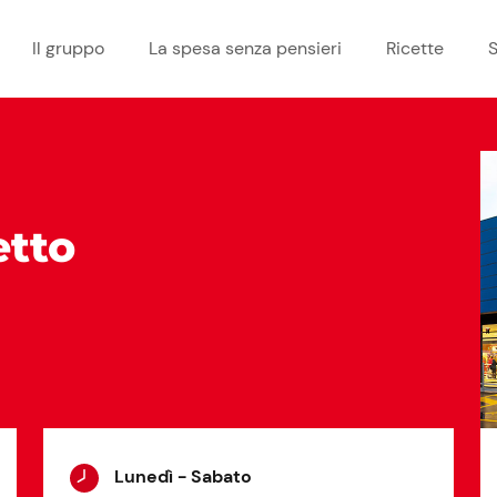
Il gruppo
La spesa senza pensieri
Ricette
S
etto
Lunedì - Sabato