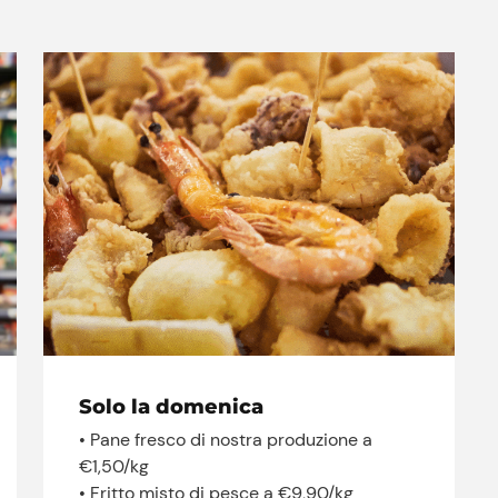
Shop
Solo la domenica
• Pane fresco di nostra produzione a
€1,50/kg
• Fritto misto di pesce a €9,90/kg