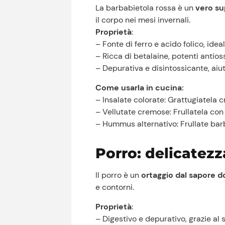
La barbabietola rossa è un
vero su
il corpo nei mesi invernali.
Proprietà
:
– Fonte di ferro e acido folico, id
– Ricca di betalaine, potenti antio
– Depurativa e disintossicante, aiuta
Come usarla in cucina:
– Insalate colorate: Grattugiatela 
– Vellutate cremose: Frullatela con p
– Hummus alternativo: Frullate barb
Porro: delicatezza
Il porro è un
ortaggio dal sapore d
e contorni.
Proprietà
:
– Digestivo e depurativo, grazie al 