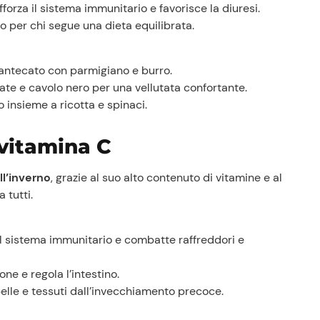
fforza il sistema immunitario e favorisce la diuresi.
Prezzi Rossetto
o per chi segue una dieta equilibrata.
Punti vendita
Il gruppo
mantecato con parmigiano e burro.
Ricette
ate e cavolo nero per una vellutata confortante.
Storie
 insieme a ricotta e spinaci.
Lavora con noi
Shop
 vitamina C
ll’inverno
, grazie al suo alto contenuto di vitamine e al
 tutti.
 il sistema immunitario e combatte raffreddori e
one e regola l’intestino.
pelle e tessuti dall’invecchiamento precoce.