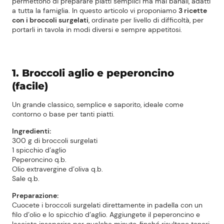
permettono di preparare piatti semplici ma mai banali, adatti
a tutta la famiglia.
In questo articolo vi proponiamo
3 ricette
con i broccoli surgelati
, ordinate per livello di difficoltà, per
portarli in tavola in modi diversi e sempre appetitosi.
1. Broccoli aglio e peperoncino
(facile)
Un grande classico, semplice e saporito, ideale come
contorno o base per tanti piatti.
Ingredienti:
300 g di broccoli surgelati
1 spicchio d’aglio
Peperoncino q.b.
Olio extravergine d’oliva q.b.
Sale q.b.
Preparazione:
Cuocete i broccoli surgelati direttamente in padella con un
filo d’olio e lo spicchio d’aglio. Aggiungete il peperoncino e