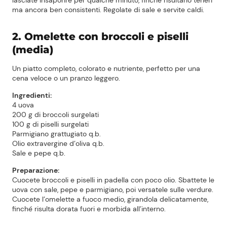
lasciate insaporire per qualche minuto, finché risultano teneri
ma ancora ben consistenti. Regolate di sale e servite caldi.
2. Omelette con broccoli e piselli
(media)
Un piatto completo, colorato e nutriente, perfetto per una
cena veloce o un pranzo leggero.
Ingredienti:
4 uova
200 g di broccoli surgelati
100 g di piselli surgelati
Parmigiano grattugiato q.b.
Olio extravergine d’oliva q.b.
Sale e pepe q.b.
Preparazione:
Cuocete broccoli e piselli in padella con poco olio. Sbattete le
uova con sale, pepe e parmigiano, poi versatele sulle verdure.
Cuocete l’omelette a fuoco medio, girandola delicatamente,
finché risulta dorata fuori e morbida all’interno.