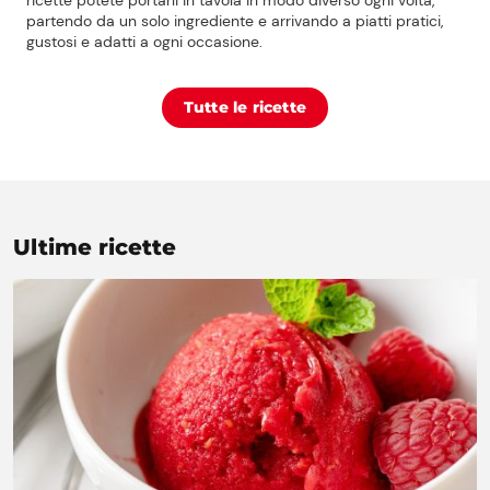
ricette potete portarli in tavola in modo diverso ogni volta,
partendo da un solo ingrediente e arrivando a piatti pratici,
gustosi e adatti a ogni occasione.
Prezzi Rossetto
Tutte le ricette
Punti vendita
Il gruppo
Ultime ricette
Ricette
Storie
Lavora con noi
Shop