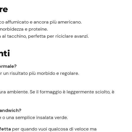
Ricette
re
Storie
Lavora con noi
co affumicato e ancora più americano.
Shop
orbidezza e proteine.
 al tacchino, perfetta per riciclare avanzi.
ti
normale?
r un risultato più morbido e regolare.
ura ambiente. Se il formaggio è leggermente sciolto, è
sandwich?
re o una semplice insalata verde.
fetta
per quando vuoi qualcosa di veloce ma