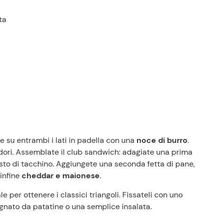
ta
e su entrambi i lati in padella con una
noce di burro
.
odori. Assemblate il club sandwich: adagiate una prima
rosto di tacchino. Aggiungete una seconda fetta di pane,
 infine
cheddar e maionese
.
e per ottenere i classici triangoli. Fissateli con uno
Prezzi Rossetto
gnato da patatine o una semplice insalata.
Punti vendita
Il gruppo