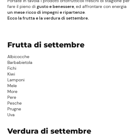
Portate in tavola i prodotti ortofrutticoli freschi di stagione per
fare il pieno di
gusto e benessere
, ed affrontare con energia
un mese ricco di impegni e ripartenze
.
Ecco la frutta e la verdura di settembre.
Frutta di settembre
Albicocche
Barbabietola
Fichi
Kiwi
Lamponi
Mele
More
Pere
Pesche
Prugne
Uva
Verdura di settembre