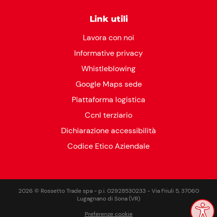
Link utili
Lavora con noi
Informative privacy
Whistleblowing
Google Maps sede
Piattaforma logistica
Ccnl terziario
Dichiarazione accessibilità
Codice Etico Aziendale
2026 © Rossetto Trade spa - p.i. 02928530233 - Via Friuli 5, 37060
Lugagnano di Sona (VR)
Preferenze cookie