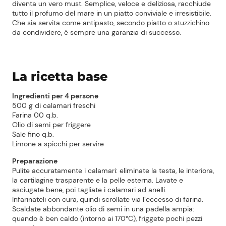
diventa un vero must. Semplice, veloce e deliziosa, racchiude
tutto il profumo del mare in un piatto conviviale e irresistibile.
Che sia servita come antipasto, secondo piatto o stuzzichino
da condividere, è sempre una garanzia di successo.
La ricetta base
Ingredienti per 4 persone
500 g di calamari freschi
Farina 00 q.b.
Olio di semi per friggere
Sale fino q.b.
Limone a spicchi per servire
Preparazione
Pulite accuratamente i calamari: eliminate la testa, le interiora,
la cartilagine trasparente e la pelle esterna. Lavate e
asciugate bene, poi tagliate i calamari ad anelli.
Infarinateli con cura, quindi scrollate via l’eccesso di farina.
Scaldate abbondante olio di semi in una padella ampia:
quando è ben caldo (intorno ai 170°C), friggete pochi pezzi