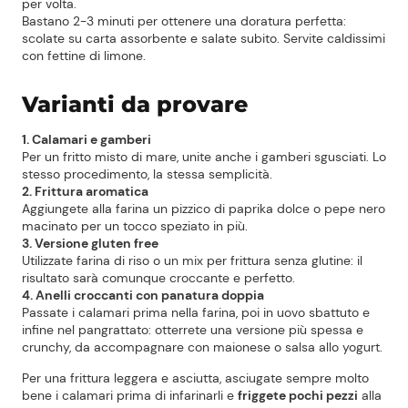
per volta.
Bastano 2-3 minuti per ottenere una doratura perfetta:
scolate su carta assorbente e salate subito. Servite caldissimi
con fettine di limone.
Varianti da provare
1. Calamari e gamberi
Per un fritto misto di mare, unite anche i gamberi sgusciati. Lo
stesso procedimento, la stessa semplicità.
2. Frittura aromatica
Aggiungete alla farina un pizzico di paprika dolce o pepe nero
macinato per un tocco speziato in più.
3. Versione gluten free
Utilizzate farina di riso o un mix per frittura senza glutine: il
risultato sarà comunque croccante e perfetto.
4. Anelli croccanti con panatura doppia
Passate i calamari prima nella farina, poi in uovo sbattuto e
infine nel pangrattato: otterrete una versione più spessa e
crunchy, da accompagnare con maionese o salsa allo yogurt.
Per una frittura leggera e asciutta, asciugate sempre molto
bene i calamari prima di infarinarli e
friggete pochi pezzi
alla