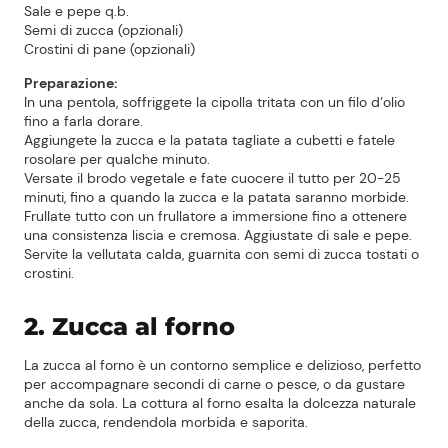
Sale e pepe q.b.
Semi di zucca (opzionali)
Crostini di pane (opzionali)
Preparazione:
In una pentola, soffriggete la cipolla tritata con un filo d’olio
fino a farla dorare.
Aggiungete la zucca e la patata tagliate a cubetti e fatele
rosolare per qualche minuto.
Versate il brodo vegetale e fate cuocere il tutto per 20-25
minuti, fino a quando la zucca e la patata saranno morbide.
Frullate tutto con un frullatore a immersione fino a ottenere
una consistenza liscia e cremosa. Aggiustate di sale e pepe.
Servite la vellutata calda, guarnita con semi di zucca tostati o
crostini.
2. Zucca al forno
La zucca al forno è un contorno semplice e delizioso, perfetto
per accompagnare secondi di carne o pesce, o da gustare
anche da sola. La cottura al forno esalta la dolcezza naturale
della zucca, rendendola morbida e saporita.