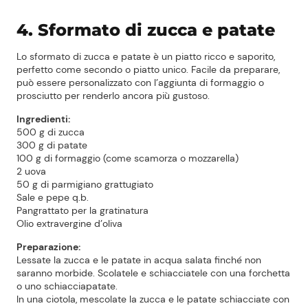
4. Sformato di zucca e patate
Lo sformato di zucca e patate è un piatto ricco e saporito,
perfetto come secondo o piatto unico. Facile da preparare,
può essere personalizzato con l’aggiunta di formaggio o
prosciutto per renderlo ancora più gustoso.
Ingredienti:
500 g di zucca
Prezzi Rossetto
300 g di patate
100 g di formaggio (come scamorza o mozzarella)
2 uova
Punti vendita
50 g di parmigiano grattugiato
Sale e pepe q.b.
Il gruppo
Pangrattato per la gratinatura
Olio extravergine d’oliva
Ricette
Preparazione:
Lessate la zucca e le patate in acqua salata finché non
saranno morbide. Scolatele e schiacciatele con una forchetta
Storie
o uno schiacciapatate.
In una ciotola, mescolate la zucca e le patate schiacciate con