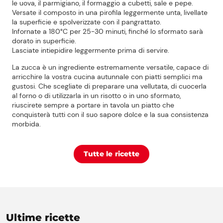
le uova, il parmigiano, il formaggio a cubetti, sale e pepe.
Lavora con noi
Versate il composto in una pirofila leggermente unta, livellate
la superficie e spolverizzate con il pangrattato.
Shop
Infornate a 180°C per 25-30 minuti, finché lo sformato sarà
dorato in superficie.
Lasciate intiepidire leggermente prima di servire.
La zucca è un ingrediente estremamente versatile, capace di
arricchire la vostra cucina autunnale con piatti semplici ma
gustosi. Che scegliate di preparare una vellutata, di cuocerla
al forno o di utilizzarla in un risotto o in uno sformato,
riuscirete sempre a portare in tavola un piatto che
conquisterà tutti con il suo sapore dolce e la sua consistenza
morbida.
Tutte le ricette
Ultime ricette