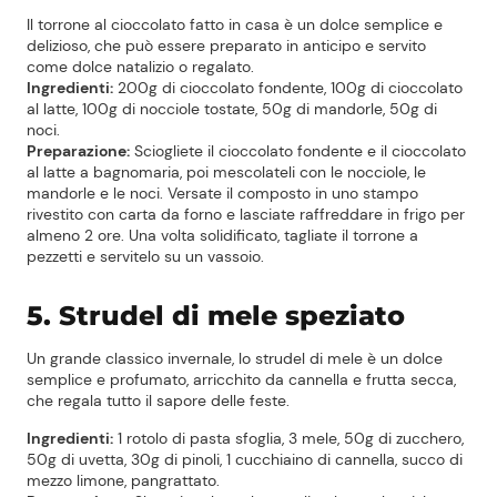
Il torrone al cioccolato fatto in casa è un dolce semplice e
delizioso, che può essere preparato in anticipo e servito
come dolce natalizio o regalato.
Ingredienti:
200g di cioccolato fondente, 100g di cioccolato
al latte, 100g di nocciole tostate, 50g di mandorle, 50g di
noci.
Preparazione:
Sciogliete il cioccolato fondente e il cioccolato
al latte a bagnomaria, poi mescolateli con le nocciole, le
mandorle e le noci. Versate il composto in uno stampo
rivestito con carta da forno e lasciate raffreddare in frigo per
almeno 2 ore. Una volta solidificato, tagliate il torrone a
pezzetti e servitelo su un vassoio.
5. Strudel di mele speziato
Un grande classico invernale, lo strudel di mele è un dolce
semplice e profumato, arricchito da cannella e frutta secca,
che regala tutto il sapore delle feste.
Ingredienti:
1 rotolo di pasta sfoglia, 3 mele, 50g di zucchero,
50g di uvetta, 30g di pinoli, 1 cucchiaino di cannella, succo di
Prezzi Rossetto
mezzo limone, pangrattato.