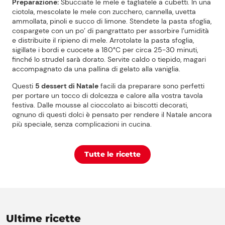
Preparazione:
Sbucciate le mele e tagliatele a cubetti. In una
ciotola, mescolate le mele con zucchero, cannella, uvetta
Punti vendita
ammollata, pinoli e succo di limone. Stendete la pasta sfoglia,
cospargete con un po’ di pangrattato per assorbire l’umidità
Il gruppo
e distribuite il ripieno di mele. Arrotolate la pasta sfoglia,
sigillate i bordi e cuocete a 180°C per circa 25-30 minuti,
finché lo strudel sarà dorato. Servite caldo o tiepido, magari
Ricette
accompagnato da una pallina di gelato alla vaniglia.
Questi
5 dessert di Natale
facili da preparare sono perfetti
Storie
per portare un tocco di dolcezza e calore alla vostra tavola
festiva. Dalle mousse al cioccolato ai biscotti decorati,
ognuno di questi dolci è pensato per rendere il Natale ancora
Lavora con noi
più speciale, senza complicazioni in cucina.
Shop
Tutte le ricette
Ultime ricette