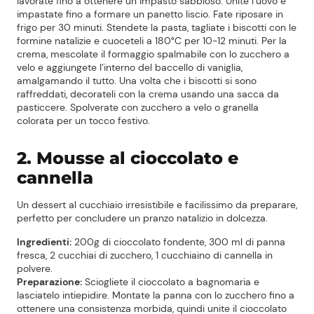
lavorate fino a ottenere un impasto sabbioso. Unite l’uovo e
impastate fino a formare un panetto liscio. Fate riposare in
frigo per 30 minuti. Stendete la pasta, tagliate i biscotti con le
formine natalizie e cuoceteli a 180°C per 10-12 minuti. Per la
crema, mescolate il formaggio spalmabile con lo zucchero a
velo e aggiungete l’interno del baccello di vaniglia,
amalgamando il tutto. Una volta che i biscotti si sono
raffreddati, decorateli con la crema usando una sacca da
pasticcere. Spolverate con zucchero a velo o granella
colorata per un tocco festivo.
2. Mousse al cioccolato e
cannella
Un dessert al cucchiaio irresistibile e facilissimo da preparare,
perfetto per concludere un pranzo natalizio in dolcezza.
Ingredienti:
200g di cioccolato fondente, 300 ml di panna
fresca, 2 cucchiai di zucchero, 1 cucchiaino di cannella in
polvere.
Preparazione:
Sciogliete il cioccolato a bagnomaria e
lasciatelo intiepidire. Montate la panna con lo zucchero fino a
ottenere una consistenza morbida, quindi unite il cioccolato