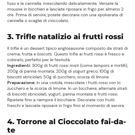
fuso e la cannella, mescolando delicatamente. Versate la
mousse in bicchieri e lasciate riposare in frigo per almeno 2
ore. Prima di servire, potete decorare con una spolverata di
cannella o scaglie di cioccolato.
3. Trifle natalizio ai frutti rossi
Il trifle è un dessert tipico anglosassone composto da strati di
crema, frutta e biscotti. Questo trifle ai frutti rossi è fresco e
colorato, perfetto per le festività.
Ingredienti:
300g di frutti rossi misti (come lamponi e mirtilli),
200g di panna montata, 200g di yogurt greco, 100g di
biscotti sbriciolati, 50g di zucchero, scorza di limone.
Preparazione:
In una ciotola, mescolate i frutti rossi con lo
zucchero e la scorza di limone. In un bicchiere, alternate strati
di biscotti sbriciolati, yogurt, panna montata e frutti rossi.
Ripetete fino a riempire il bicchiere. Decorate con frutti
freschi e lasciate riposare in frigo fino al momento di servire.
4. Torrone al Cioccolato fai-da-
te