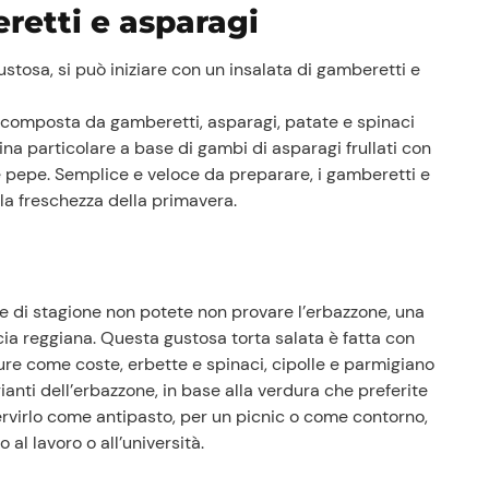
retti e asparagi
tosa, si può iniziare con un insalata di gamberetti e
 composta da gamberetti, asparagi, patate e spinaci
sina particolare a base di gambi di asparagi frullati con
 e pepe. Semplice e veloce da preparare, i gamberetti e
lla freschezza della primavera.
Prezzi Rossetto
re di stagione non potete non provare l’erbazzone, una
Punti vendita
ncia reggiana. Questa gustosa torta salata è fatta con
Il gruppo
dure come coste, erbette e spinaci, cipolle e parmigiano
Ricette
rianti dell’erbazzone, in base alla verdura che preferite
Storie
servirlo come antipasto, per un picnic o come contorno,
Lavora con noi
al lavoro o all’università.
Shop