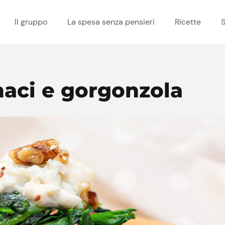
Il gruppo
La spesa senza pensieri
Ricette
S
naci e gorgonzola