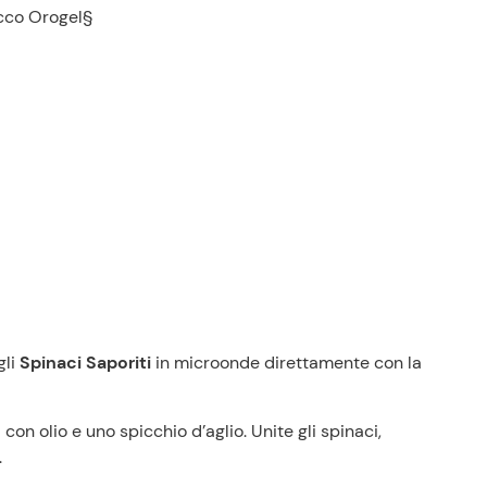
icco Orogel§
Prezzi Rossetto
Punti vendita
Il gruppo
Ricette
Storie
Lavora con noi
Shop
gli
Spinaci Saporiti
in microonde direttamente con la
 con olio e uno spicchio d’aglio. Unite gli spinaci,
.