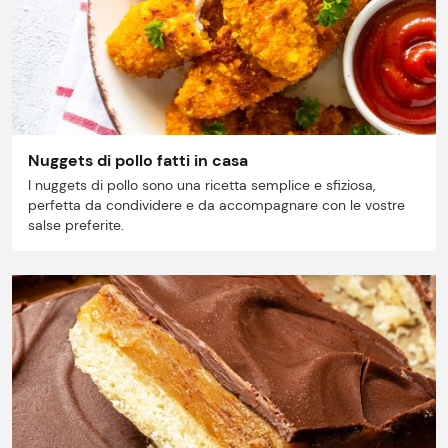
Il gruppo
Ricette
Storie
Nuggets di pollo fatti in casa
Lavora con noi
I nuggets di pollo sono una ricetta semplice e sfiziosa,
perfetta da condividere e da accompagnare con le vostre
salse preferite.
Shop