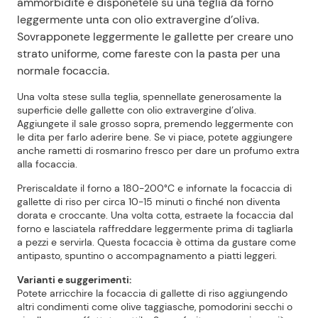
ammorbidite e disponetele su una teglia da forno
leggermente unta con olio extravergine d’oliva.
Sovrapponete leggermente le gallette per creare uno
strato uniforme, come fareste con la pasta per una
normale focaccia.
Una volta stese sulla teglia, spennellate generosamente la
superficie delle gallette con olio extravergine d’oliva.
Aggiungete il sale grosso sopra, premendo leggermente con
le dita per farlo aderire bene. Se vi piace, potete aggiungere
anche rametti di rosmarino fresco per dare un profumo extra
alla focaccia.
Preriscaldate il forno a 180-200°C e infornate la focaccia di
gallette di riso per circa 10-15 minuti o finché non diventa
dorata e croccante. Una volta cotta, estraete la focaccia dal
forno e lasciatela raffreddare leggermente prima di tagliarla
a pezzi e servirla. Questa focaccia è ottima da gustare come
antipasto, spuntino o accompagnamento a piatti leggeri.
Varianti e suggerimenti:
Potete arricchire la focaccia di gallette di riso aggiungendo
altri condimenti come olive taggiasche, pomodorini secchi o