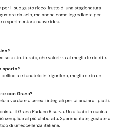
 per il suo gusto ricco, frutto di una stagionatura
a gustare da solo, ma anche come ingrediente per
one o sperimentare nuove idee.
sico?
ciso e strutturato, che valorizza al meglio le ricette.
o aperto?
ellicola e tenetelo in frigorifero, meglio se in un
ette con Grana?
 a verdure o cereali integrali per bilanciare i piatti.
tagonista: il Grana Padano Riserva. Un alleato in cucina
più semplice al più elaborato. Sperimentate, gustate e
tico di un’eccellenza italiana.