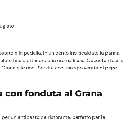
ugiato
statele in padella. In un pentolino, scaldate la panna,
ate fino a ottenere una crema liscia. Cuocete i fusilli,
l Grana e le noci. Servite con una spolverata di pepe
a con fonduta al Grana
Prezzi Rossetto
 per un antipasto da ristorante, perfetto per le
Punti vendita
Il gruppo
Ricette