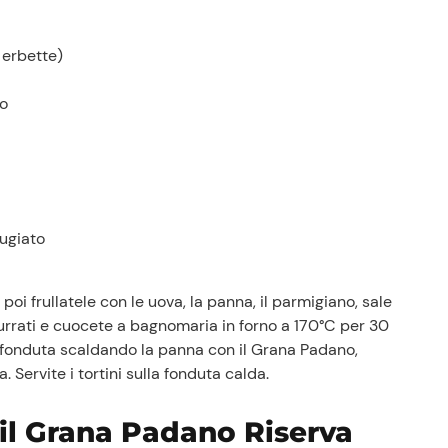
Storie
Lavora con noi
 erbette)
Shop
to
ugiato
poi frullatele con le uova, la panna, il parmigiano, sale
urrati e cuocete a bagnomaria in forno a 170°C per 30
a fonduta scaldando la panna con il Grana Padano,
Servite i tortini sulla fonduta calda.
 il Grana Padano Riserva