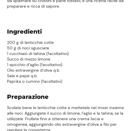
da spalmare su crostini e pane tostato, è una ricetta facile da
preparare e ricca di sapore.
Ingredienti
200 g di lenticchie cotte
50 g di noci sgusciate
1 cucchiaio di tahina (facoltativo)
Succo di mezzo limone
1 spicchio d’aglio (facoltativo)
Olio extravergine d’oliva q.b.
Sale e pepe q.b.
Paprika o cumino (facoltativi)
Preparazione
Scolate bene le lenticchie cotte e mettetele nel mixer insieme
alle noci. Aggiungete il succo di limone, l’aglio e la tahina, se la
utilizzate. Frullate fino a ottenere una crema liscia e
omogenea, aggiungendo olio extravergine d’oliva a filo per
regolare la consistenza.