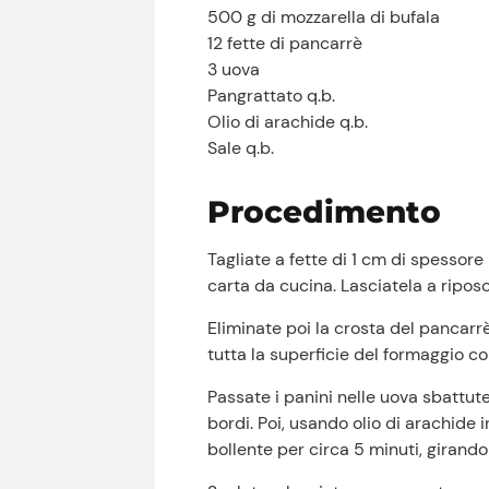
500 g di mozzarella di bufala
12 fette di pancarrè
3 uova
Pangrattato q.b.
Olio di arachide q.b.
Sale q.b.
Procedimento
Tagliate a fette di 1 cm di spessore 
carta da cucina. Lasciatela a ripos
Eliminate poi la crosta del pancarr
tutta la superficie del formaggio con
Passate i panini nelle uova sbattute
bordi. Poi, usando olio di arachide i
bollente per circa 5 minuti, girando