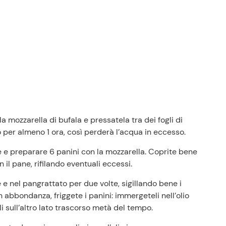
Prezzi Rossetto
Punti vendita
Il gruppo
la mozzarella di bufala e pressatela tra dei fogli di
Ricette
o per almeno 1 ora, così perderà l’acqua in eccesso.
Storie
Lavora con noi
è e preparare 6 panini con la mozzarella. Coprite bene
Shop
 il pane, rifilando eventuali eccessi.
 e nel pangrattato per due volte, sigillando bene i
n abbondanza, friggete i panini: immergeteli nell’olio
li sull’altro lato trascorso metà del tempo.