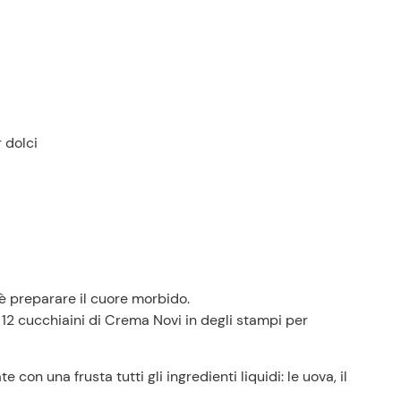
r dolci
Prezzi Rossetto
Punti vendita
p è preparare il cuore morbido.
Il gruppo
r 12 cucchiaini di Crema Novi in degli stampi per
Ricette
Storie
Lavora con noi
n una frusta tutti gli ingredienti liquidi: le uova, il
Shop