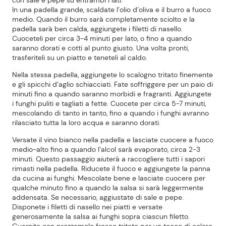
con sale e pepe su entrambi i lati.
In una padella grande, scaldate l’olio d’oliva e il burro a fuoco
medio. Quando il burro sarà completamente sciolto e la
padella sarà ben calda, aggiungete i filetti di nasello.
Cuoceteli per circa 3-4 minuti per lato, o fino a quando
saranno dorati e cotti al punto giusto. Una volta pronti,
trasferiteli su un piatto e teneteli al caldo.
Nella stessa padella, aggiungete lo scalogno tritato finemente
e gli spicchi d’aglio schiacciati. Fate soffriggere per un paio di
minuti fino a quando saranno morbidi e fragranti. Aggiungete
i funghi puliti e tagliati a fette. Cuocete per circa 5-7 minuti,
mescolando di tanto in tanto, fino a quando i funghi avranno
rilasciato tutta la loro acqua e saranno dorati.
Versate il vino bianco nella padella e lasciate cuocere a fuoco
medio-alto fino a quando l’alcol sarà evaporato, circa 2-3
minuti. Questo passaggio aiuterà a raccogliere tutti i sapori
rimasti nella padella. Riducete il fuoco e aggiungete la panna
da cucina ai funghi. Mescolate bene e lasciate cuocere per
qualche minuto fino a quando la salsa si sarà leggermente
addensata. Se necessario, aggiustate di sale e pepe.
Disponete i filetti di nasello nei piatti e versate
generosamente la salsa ai funghi sopra ciascun filetto.