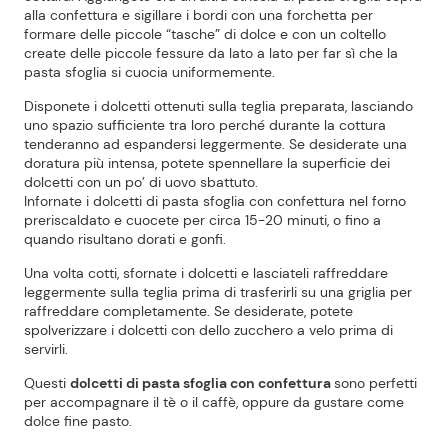
alla confettura e sigillare i bordi con una forchetta per
formare delle piccole “tasche” di dolce e con un coltello
create delle piccole fessure da lato a lato per far sì che la
pasta sfoglia si cuocia uniformemente.
Disponete i dolcetti ottenuti sulla teglia preparata, lasciando
uno spazio sufficiente tra loro perché durante la cottura
tenderanno ad espandersi leggermente. Se desiderate una
doratura più intensa, potete spennellare la superficie dei
dolcetti con un po’ di uovo sbattuto.
Infornate i dolcetti di pasta sfoglia con confettura nel forno
preriscaldato e cuocete per circa 15-20 minuti, o fino a
quando risultano dorati e gonfi.
Una volta cotti, sfornate i dolcetti e lasciateli raffreddare
leggermente sulla teglia prima di trasferirli su una griglia per
raffreddare completamente. Se desiderate, potete
spolverizzare i dolcetti con dello zucchero a velo prima di
servirli.
Questi
dolcetti di pasta sfoglia con confettura
sono perfetti
per accompagnare il tè o il caffè, oppure da gustare come
dolce fine pasto.