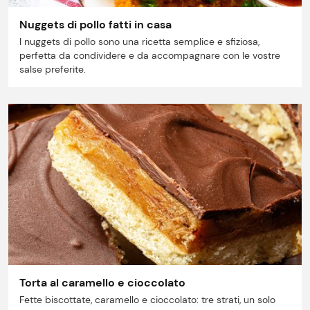
Ricette
Nuggets di pollo fatti in casa
I nuggets di pollo sono una ricetta semplice e sfiziosa,
Storie
perfetta da condividere e da accompagnare con le vostre
salse preferite.
Lavora con noi
Shop
Torta al caramello e cioccolato
Fette biscottate, caramello e cioccolato: tre strati, un solo