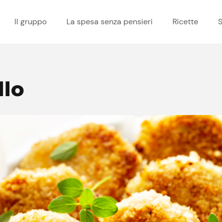
Il gruppo
La spesa senza pensieri
Ricette
S
llo