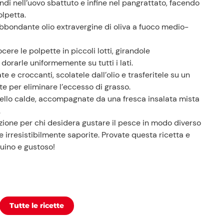
indi nell’uovo sbattuto e infine nel pangrattato, facendo
Shop
olpetta.
abbondante olio extravergine di oliva a fuoco medio-
ocere le polpette in piccoli lotti, girandole
orarle uniformemente su tutti i lati.
e e croccanti, scolatele dall’olio e trasferitele su un
e per eliminare l’eccesso di grasso.
sello calde, accompagnate da una fresca insalata mista
.
ione per chi desidera gustare il pesce in modo diverso
e irresistibilmente saporite. Provate questa ricetta e
uino e gustoso!
Tutte le ricette