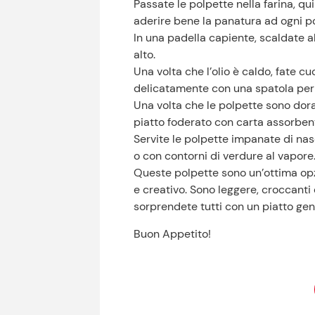
Passate le polpette nella farina, qu
aderire bene la panatura ad ogni p
In una padella capiente, scaldate 
alto.
Una volta che l’olio è caldo, fate cu
delicatamente con una spatola per d
Una volta che le polpette sono dorat
piatto foderato con carta assorbent
Servite le polpette impanate di na
o con contorni di verdure al vapore
Queste polpette sono un’ottima opz
e creativo. Sono leggere, croccanti 
sorprendete tutti con un piatto gen
Buon Appetito!