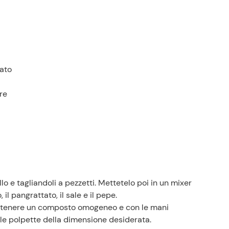
tato
ere
Prezzi Rossetto
Punti vendita
ello e tagliandoli a pezzetti. Mettetelo poi in un mixer
Il gruppo
 il pangrattato, il sale e il pepe.
Ricette
 a ottenere un composto omogeneo e con le mani
Storie
le polpette della dimensione desiderata.
Lavora con noi