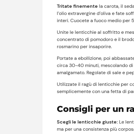
Tritate finemente
la carota, il sed
l’olio extravergine d’oliva e fate sof
interi. Cuocete a fuoco medio per 5
Unite le lenticchie al soffritto e m
concentrato di pomodoro e il brodo v
rosmarino per insaporire.
Portate a ebollizione, poi abbassa
circa 30-40 minuti, mescolando di t
amalgamato. Regolate di sale e pepe
Utilizzate il ragù di lenticchie per 
semplicemente con una fetta di pane
Consigli per un r
Scegli le lenticchie giuste:
Le lent
ma per una consistenza più corposa 