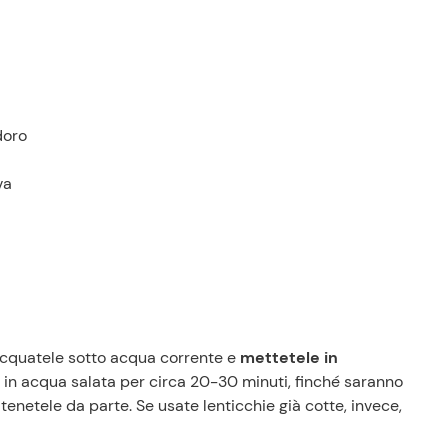
doro
va
iacquatele sotto acqua corrente e
mettetele in
 in acqua salata per circa 20-30 minuti, finché saranno
tenetele da parte. Se usate lenticchie già cotte, invece,
Prezzi Rossetto