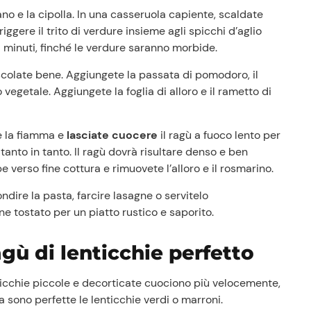
Punti vendita
ano e la cipolla. In una casseruola capiente, scaldate
Il gruppo
friggere il trito di verdure insieme agli spicchi d’aglio
Ricette
 minuti, finché le verdure saranno morbide.
Storie
Lavora con noi
escolate bene. Aggiungete la passata di pomodoro, il
Shop
egetale. Aggiungete la foglia di alloro e il rametto di
te la fiamma e
lasciate cuocere
il ragù a fuoco lento per
anto in tanto. Il ragù dovrà risultare denso e ben
 verso fine cottura e rimuovete l’alloro e il rosmarino.
condire la pasta, farcire lasagne o servitelo
 tostato per un piatto rustico e saporito.
agù di lenticchie perfetto
icchie piccole e decorticate cuociono più velocemente,
sono perfette le lenticchie verdi o marroni.