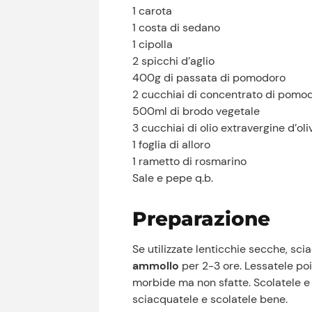
1 carota
1 costa di sedano
1 cipolla
2 spicchi d’aglio
400g di passata di pomodoro
2 cucchiai di concentrato di pomo
500ml di brodo vegetale
3 cucchiai di olio extravergine d’oli
1 foglia di alloro
1 rametto di rosmarino
Sale e pepe q.b.
Preparazione
Se utilizzate lenticchie secche, sc
ammollo
per 2-3 ore. Lessatele poi
morbide ma non sfatte. Scolatele e 
sciacquatele e scolatele bene.