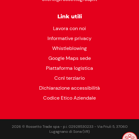
Link utili
Lavora con noi
Informative privacy
Whistleblowing
Google Maps sede
Piattaforma logistica
Ccnl terziario
Dichiarazione accessibilità
Codice Etico Aziendale
2026 © Rossetto Trade spa - p.i. 02928530233 - Via Friuli 5, 37060
Lugagnano di Sona (VR)