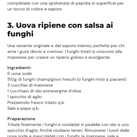
completate con una spolverata di paprika in superficie per
un tocco di colore e sapore.
3. Uova ripiene con salsa ai
funghi
Una variante originale e dal sapore intenso, perfetta per chi
ama i gusti decisi e cremosi. I funghi tritati si uniscono alla
maionese per creare un ripieno goloso e avvolgente.
Ingredienti:
6 uova sode
150g di funghi champignon freschi (o funghi misti a piacere)
3 cucchiai di maionese
1 cucchiaio di olio extravergine d’oliva
1 spicchio di aglio
Prezzemolo fresco tritato q.b.
Sale e pepe q.b.
Preparazione:
Tritate finemente i funghi e rosolateli in padella con olio e uno
spicchio d’aglio, finché risultano teneri. Rimuovete i tuorli dalle
uova sode e mescolateli con i funghi, la maionese, sale e