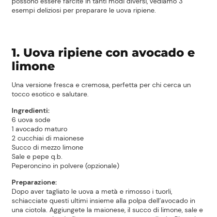
possono essere farcite in tanti modi diversi, vediamo 3
esempi deliziosi per preparare le uova ripiene.
1. Uova ripiene con avocado e
limone
Una versione fresca e cremosa, perfetta per chi cerca un
tocco esotico e salutare.
Ingredienti:
6 uova sode
1 avocado maturo
2 cucchiai di maionese
Succo di mezzo limone
Sale e pepe q.b.
Peperoncino in polvere (opzionale)
Preparazione:
Dopo aver tagliato le uova a metà e rimosso i tuorli,
schiacciate questi ultimi insieme alla polpa dell’avocado in
una ciotola. Aggiungete la maionese, il succo di limone, sale e