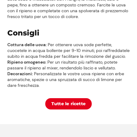
pepe, fino a ottenere un composto cremoso. Farcite le uova
con il ripieno e completate con una spolverata di prezzemolo
fresco tritato per un tocco di colore.
Consigli
Cottura delle uova:
Per ottenere uova sode perfette,
cuocetele in acqua bollente per 9-10 minuti, poi raffreddatele
subito in acqua fredda per facilitare la rimozione del guscio.
Ripieno omogeneo:
Per un risultato più raffinato, potete
Prezzi Rossetto
passare il ripieno al mixer, rendendolo liscio e vellutato.
Decorazioni:
Personalizzate le vostre uova ripiene con erbe
aromatiche, spezie o una spruzzata di succo di limone per
Punti vendita
dare freschezza.
Il gruppo
Tutte le ricette
Ricette
Storie