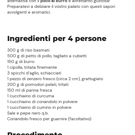
alternativa con il
pollo al burro
è altrettanto gustosa!
Preparatevi a deliziare il vostro palato con questi sapori
avvolgenti e aromatici.
Ingredienti per 4 persone
300 g di riso basmati
500 g di petto di pollo, tagliato a cubetti
150 g di burro
1 cipolla, tritata finemente
3 spicchi d’aglio, schiacciati
1 pezzo di zenzero fresco (circa 2 cm), grattugiato
200 g di pomodori pelati, tritati
150 ml di panna fresca
1 cucchiaino di curcuma
1 cucchiaino di coriandolo in polvere
1 cucchiaino di cumino in polvere
Sale e pepe nero q.b.
Coriandolo fresco per guarnire (facoltativo)
Procedimento