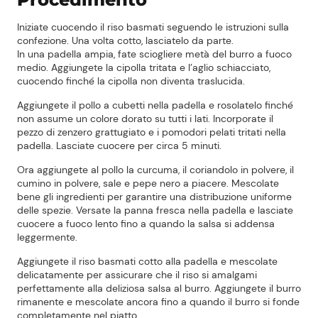
Iniziate cuocendo il riso basmati seguendo le istruzioni sulla
confezione. Una volta cotto, lasciatelo da parte.
In una padella ampia, fate sciogliere metà del burro a fuoco
medio. Aggiungete la cipolla tritata e l’aglio schiacciato,
cuocendo finché la cipolla non diventa traslucida.
Aggiungete il pollo a cubetti nella padella e rosolatelo finché
non assume un colore dorato su tutti i lati. Incorporate il
pezzo di zenzero grattugiato e i pomodori pelati tritati nella
padella. Lasciate cuocere per circa 5 minuti.
Ora aggiungete al pollo la curcuma, il coriandolo in polvere, il
cumino in polvere, sale e pepe nero a piacere. Mescolate
bene gli ingredienti per garantire una distribuzione uniforme
delle spezie. Versate la panna fresca nella padella e lasciate
cuocere a fuoco lento fino a quando la salsa si addensa
leggermente.
Aggiungete il riso basmati cotto alla padella e mescolate
delicatamente per assicurare che il riso si amalgami
perfettamente alla deliziosa salsa al burro. Aggiungete il burro
rimanente e mescolate ancora fino a quando il burro si fonde
completamente nel piatto.