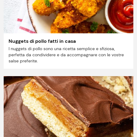
Il gruppo
Ricette
Storie
Nuggets di pollo fatti in casa
I nuggets di pollo sono una ricetta semplice e sfiziosa,
Lavora con noi
perfetta da condividere e da accompagnare con le vostre
salse preferite.
Shop