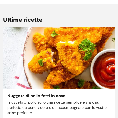
Ultime ricette
Prezzi Rossetto
Punti vendita
Il gruppo
Nuggets di pollo fatti in casa
I nuggets di pollo sono una ricetta semplice e sfiziosa,
Ricette
perfetta da condividere e da accompagnare con le vostre
salse preferite.