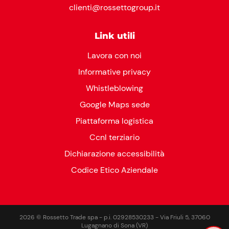
clienti@rossettogroup.it
Link utili
Lavora con noi
Informative privacy
Whistleblowing
Google Maps sede
Piattaforma logistica
Ccnl terziario
Dichiarazione accessibilità
Codice Etico Aziendale
2026 © Rossetto Trade spa - p.i. 02928530233 - Via Friuli 5, 37060
Lugagnano di Sona (VR)