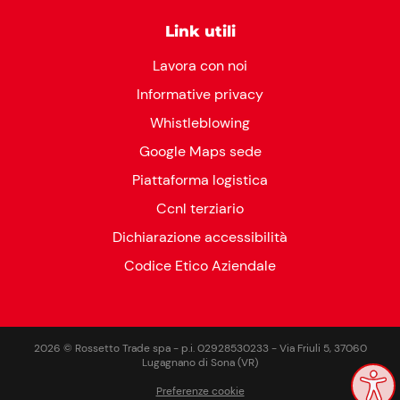
Link utili
Lavora con noi
Informative privacy
Whistleblowing
Google Maps sede
Piattaforma logistica
Ccnl terziario
Dichiarazione accessibilità
Codice Etico Aziendale
2026 © Rossetto Trade spa - p.i. 02928530233 - Via Friuli 5, 37060
Lugagnano di Sona (VR)
Preferenze cookie